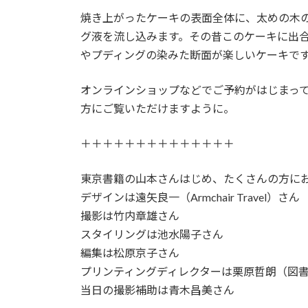
焼き上がったケーキの表面全体に、太めの木の
グ液を流し込みます。その昔このケーキに出
やプディングの染みた断面が楽しいケーキで
オンラインショップなどでご予約がはじまっ
方にご覧いただけますように。
＋＋＋＋＋＋＋＋＋＋＋＋＋＋
東京書籍の山本さんはじめ、たくさんの方に
デザインは遠矢良一（Armchair Travel）さん
撮影は竹内章雄さん
スタイリングは池水陽子さん
編集は松原京子さん
プリンティングディレクターは栗原哲朗（図
当日の撮影補助は青木昌美さん