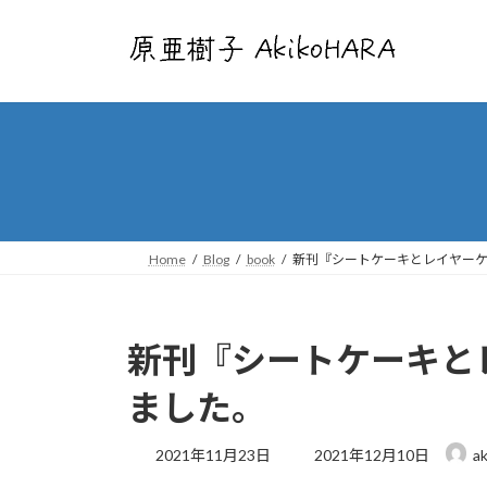
コ
ナ
ン
ビ
テ
ゲ
ン
ー
ツ
シ
へ
ョ
ス
ン
キ
に
ッ
移
プ
動
Home
Blog
book
新刊『シートケーキとレイヤー
新刊『シートケーキと
ました。
最
2021年11月23日
2021年12月10日
ak
終