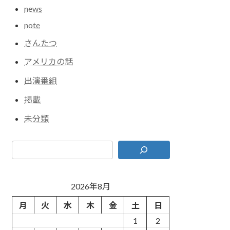
news
note
さんたつ
アメリカの話
出演番組
掲載
未分類
2026年8月
月
火
水
木
金
土
日
1
2