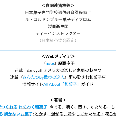
＜食関連資格等＞
日本菓子専門学校通信教育課程修了
ル・コルドンブルー菓子ディプロム
製菓衛生師
ティーインストラクター
（日本紅茶協会認定）
＜Webメディア＞
『
note
』原亜樹子
連載『dancyu』アメリカの楽しい家庭のおやつ
連載『
さんたつby散歩の達人
』街の愛され和菓子店
情報サイト
All About「和菓子」
ガイド
＜著書＞
つくれる わくわく和菓子
: ゆでる、焼く、蒸す、かためる、
る 焼かないお菓子
: とかす、混ぜる、冷やしてかためる・凍ら