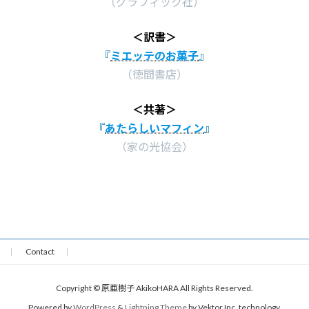
（グラフィック社）
＜訳書＞
『
ミエッテのお菓子
』
（徳間書店）
＜共著＞
『
あたらしいマフィン
』
（家の光協会）
Contact
Copyright © 原亜樹子 AkikoHARA All Rights Reserved.
Powered by
WordPress
&
Lightning Theme
by Vektor,Inc. technology.