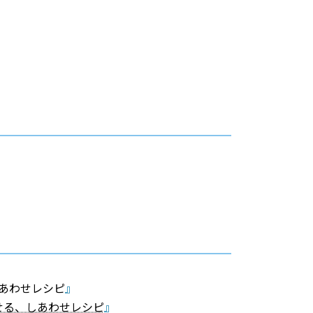
しあわせレシピ
』
せる、しあわせレシピ
』