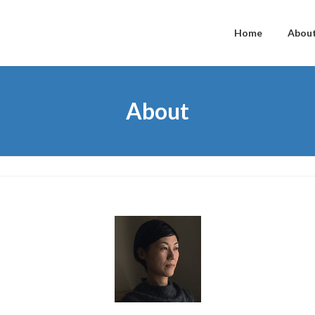
Home
Abou
About