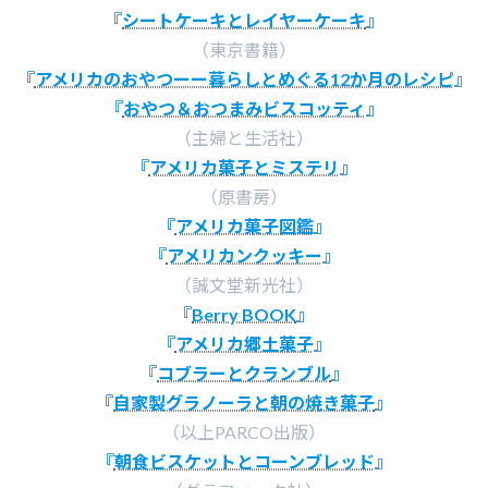
『
シートケーキとレイヤーケーキ
』
（東京書籍）
『
アメリカのおやつーー暮らしとめぐる12か月のレシピ
』
『
おやつ＆おつまみビスコッティ
』
（主婦と生活社）
『
アメリカ菓子とミステリ
』
（原書房）
『
アメリカ菓子図鑑
』
『
アメリカンクッキー
』
（誠文堂新光社）
『
Berry BOOK
』
『
アメリカ郷土菓子
』
『
コブラーとクランブル
』
『
自家製グラノーラと朝の焼き菓子
』
（以上PARCO出版）
『
朝食ビスケットとコーンブレッド
』