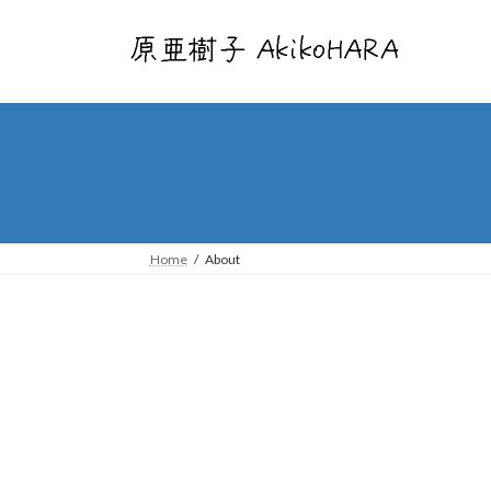
コ
ナ
ン
ビ
テ
ゲ
ン
ー
ツ
シ
へ
ョ
ス
ン
キ
に
ッ
移
プ
動
Home
About