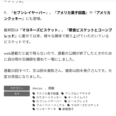
ートサラダ。
9．「
セブンレイヤーバー
」。『
アメリカ菓子図鑑
』や『
アメリカ
ンクッキー
』にも登場。
最終回は「
マヨネーズビスケット
」。『
朝食ビスケットとコーンブ
レッド
』に載せて以来、様々な媒体で取り上げていただいている
ビスケットです。
web連載だと紙で残らないので、連載の公開が終了したときのため
に自分用の忘備録を兼ねて一覧にしました。
連載20回すべて、文は鈴木美和さん、撮影は鈴木泰介さんです。大
変お世話になりました。
dancyu
、
掲載
カテゴリー
アメリカ菓子図鑑
アンブロシアサラダ
タグ
カウボーイクッキー
キーライムパイ
セブンレイヤーバー
ビールブレッド
ブルーベリーバックル
マヨネーズビスケット
ワッキーケーキ
原亜樹子