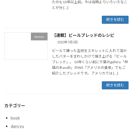
たのも10年以上前。今は当時よりいろいろなこ
とが分 […]
続きを読む
【連載】ビールブレッドのレシピ
dancyu
2023年7月3日
ビールで練った生地をスキレットに入れて溶か
したバターをまわしかけて焼き上げる「ビール
ブレッド」。 10年くらい前に千葉のgallery「林
檎の木andR」のWS「アメリカの食卓」でもご
紹介したブレッドです。 アメリカでは […]
続きを読む
カテゴリー
book
dancyu