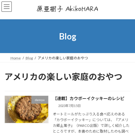
コ
ナ
ン
ビ
テ
ゲ
ン
ー
ツ
シ
へ
ョ
Blog
ス
ン
キ
に
ッ
移
プ
動
Home
Blog
アメリカの楽しい家庭のおやつ
アメリカの楽しい家庭のおやつ
【連載】カウボーイクッキーのレシピ
dancyu
2023年7月15日
オートミールがたっぷり入る食べ応えのある
「カウボーイクッキー」については、『アメリ
カ郷土菓子』（PARCO出版）で詳しく紹介した
ところですが、本書のために取材したのも調べ