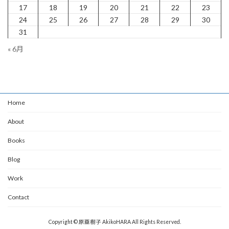
17
18
19
20
21
22
23
24
25
26
27
28
29
30
31
« 6月
Home
About
Books
Blog
Work
Contact
Copyright © 原亜樹子 AkikoHARA All Rights Reserved.