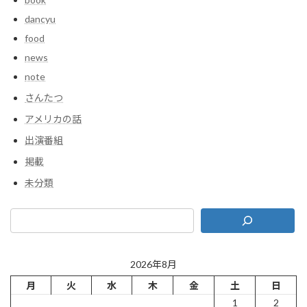
dancyu
food
news
note
さんたつ
アメリカの話
出演番組
掲載
未分類
2026年8月
月
火
水
木
金
土
日
1
2