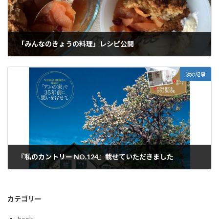
「みんなのきょうの料理」レシピ公開
2026年1月9日
次の記事
『私のカントリー NO.124』載せていただきました
2026年4月9日
カテゴリー
book