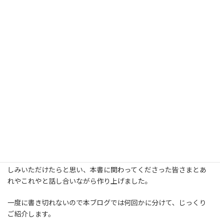
主婦と生活社さんから3月27日に発売予定です。
アメリカの食は地域色が豊かなのですが、今回は地域を限定せず
に、アメリカという国の一年の全体像がぼんやりと浮かび上がって
くるような12か月を、食材と行事とおやつを通して追っていま
す。
版元の主婦と生活社さんの雑誌『私のカントリー』のような世界
観で、とのことで、
「アメリカの12ヶ月の生活が伝わるような」
「絵本のような」というコンセプトからはじまった書籍企画です。
おやつを通して垣間見えるアメリカの文化や暮らしの一端をお楽
しみいただけたらと思い、本書に関わってくださった皆さまとあ
れやこれやと話し合いながら作り上げました。
一度に書き切れないので本ブログでは何回かに分けて、じっくり
ご紹介します。