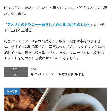
ぜひお手にいただけましたらと願っています。どうぞよろしくお願
いいたします。
『
アメリカのおやつーー暮らしとめぐる12か月のレシピ
』原亜樹
子（主婦と生活社）
調理アシスタントは青木昌美さん、取材・編集は本村のり子さ
ん、デザインは川添藍さん、写真はyOUさん、スタイリングは松
尾朋子さん、校正は和泉敏子さん、また、マニーさんには素敵な
イラストを何カットも使わせていただきました。
book
カテゴリー
アメリカのおやつ
原亜樹子
新刊
タグ
前の記事