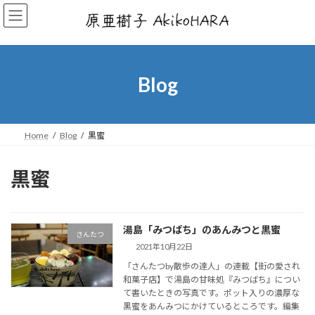
コ
ナ
ン
ビ
テ
ゲ
ン
ー
ツ
シ
へ
ョ
Blog
ス
ン
キ
に
ッ
移
プ
動
Home
Blog
黒蜜
黒蜜
湯島「みつばち」のあんみつと黒蜜
さんたつ
2021年10月22日
「さんたつby散歩の達人」の連載【街の愛され
和菓子店】で湯島の甘味処『みつばち』につい
て書いたときの写真です。ポット入りの濃厚な
黒蜜をあんみつにかけているところです。編集