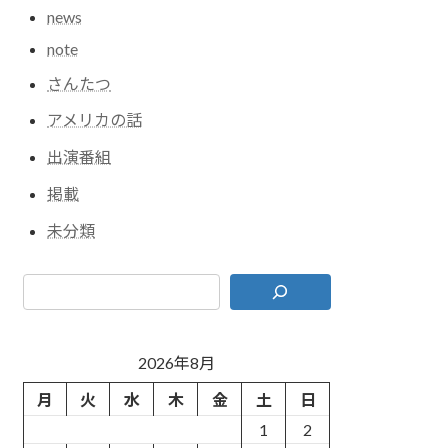
news
note
さんたつ
アメリカの話
出演番組
掲載
未分類
2026年8月
月
火
水
木
金
土
日
1
2