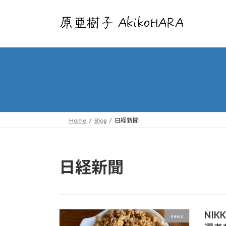
コ
ナ
ン
ビ
テ
ゲ
ン
ー
ツ
シ
へ
ョ
ス
ン
キ
に
ッ
移
プ
動
Home
Blog
日経新聞
日経新聞
NI
news