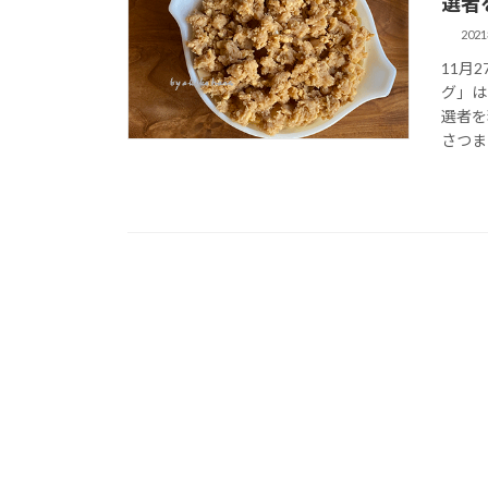
選者
202
11月
グ」は
選者を
さつま