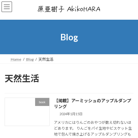
コ
ナ
ン
ビ
テ
ゲ
ン
ー
ツ
シ
へ
ョ
Blog
ス
ン
キ
に
ッ
移
プ
動
Home
Blog
天然生活
天然生活
【掲載】アーミッシュのアップルダンプ
book
リング
2024年1月15日
アメリカにはりんごのおやつが数え切れないほ
どあります。 りんごをパイ生地やビスケット生
地で包んで焼き上げるアップルダンプリングも