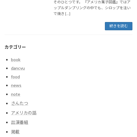
そのひとつです。 『アメリカ菓子図鑑』ではア
ップルダンプリングの中でも、シロップを注い
で焼き […]
続きを読む
カテゴリー
book
dancyu
food
news
note
さんたつ
アメリカの話
出演番組
掲載