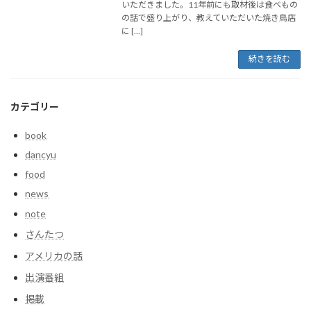
いただきました。11年前にも取材後は食べもの
の話で盛り上がり、教えていただいた焼き鳥店
に […]
続きを読む
カテゴリー
book
dancyu
food
news
note
さんたつ
アメリカの話
出演番組
掲載