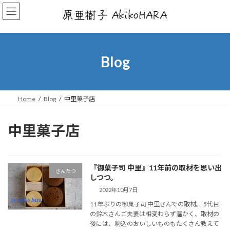
コ
ナ
ン
ビ
テ
ゲ
ン
ー
ツ
シ
へ
ョ
Blog
ス
ン
キ
に
ッ
移
プ
動
Home
Blog
中里菓子店
中里菓子店
『御菓子司 中里』11年前の取材を思い出
さんたつ
しつつ。
2022年10月7日
11年ぶりの御菓子司 中里さんでの取材。 5代目
の鈴木さんご夫妻は相変わらず温かく、取材の
後には、駒込のおいしいものもたくさん教えて