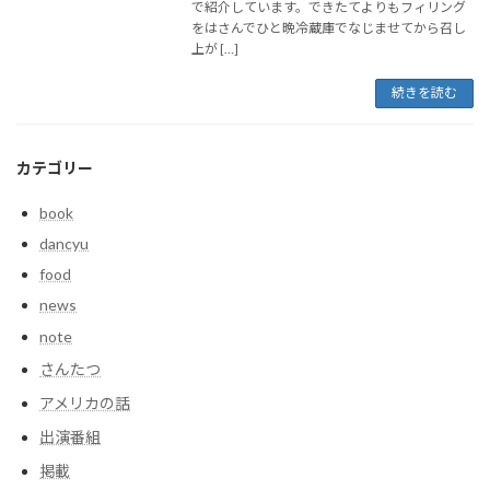
で紹介しています。できたてよりもフィリング
をはさんでひと晩冷蔵庫でなじませてから召し
上が […]
続きを読む
カテゴリー
book
dancyu
food
news
note
さんたつ
アメリカの話
出演番組
掲載