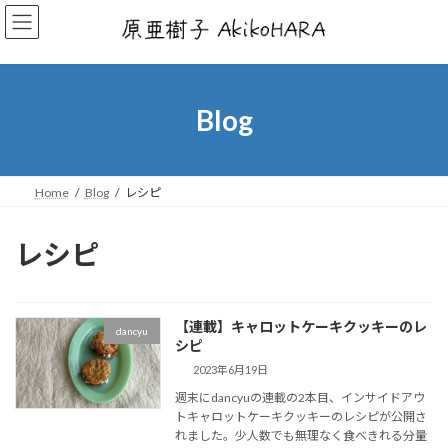
コ
ナ
ン
ビ
テ
ゲ
ン
ー
ツ
シ
へ
ョ
Blog
ス
ン
キ
に
ッ
移
プ
動
Home
Blog
レシピ
レシピ
【連載】キャロットケーキクッキーのレ
dancyu
シピ
2023年6月19日
週末にdancyuの連載の2本目、インサイドアウ
トキャロットケーキクッキーのレシピが公開さ
れました。少人数でも無理なく食べきれる分量