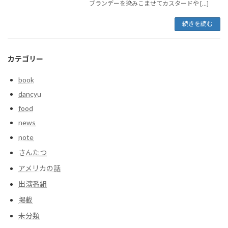
ブランデーを染みこませてカスタードや […]
続きを読む
カテゴリー
book
dancyu
food
news
note
さんたつ
アメリカの話
出演番組
掲載
未分類