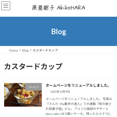
コ
ナ
ン
ビ
テ
ゲ
ン
ー
ツ
シ
へ
ョ
Blog
ス
ン
キ
に
ッ
移
プ
動
Home
Blog
カスタードカップ
カスタードカップ
ホームページをリニューアルしました。
さんたつ
2021年10月9日
ホームページをリニューアルしました。 写真は
『さんたつby散歩の達人』での連載『街の愛さ
れ和菓子店』から。 アメリカ南部のデザート
tipsy cake=ほろ酔いケーキ。残ったカステラに