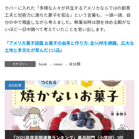
カバーに入れた「多様な人々が共生するアメリカならではの創意
工夫と包容力に満ちた菓子を知る」という言葉も、一語一語、自
分の中で精査しながら考えました。執筆当時は頭を休める暇がな
いほど一日中調べて考えていたことを思い出します。
『
アメリカ菓子図鑑 お菓子の由来と作り方: 全50州を網羅。広大な
土地と多文化が育んだ115品
』
book
、
news
、
未分類
カテゴリー
前の記事
「2025年度年間選書ランキング」単品部門（小学校）3位