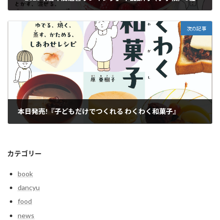
2026年5月13日
次の記事
本日発売!『子どもだけでつくれる わくわく和菓子』
2026年6月25日
カテゴリー
book
dancyu
food
news