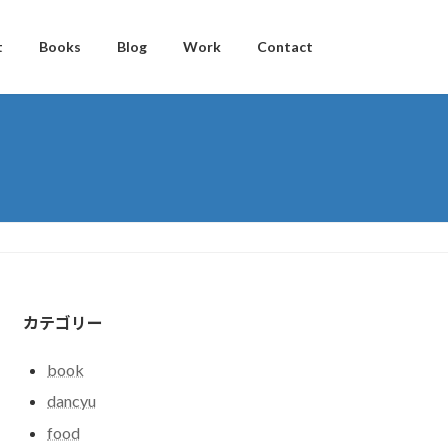
t
Books
Blog
Work
Contact
カテゴリー
book
dancyu
food