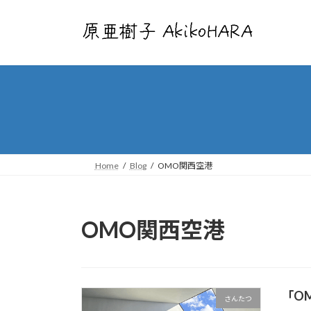
コ
ナ
ン
ビ
テ
ゲ
ン
ー
ツ
シ
へ
ョ
ス
ン
キ
に
ッ
移
プ
動
Home
Blog
OMO関西空港
OMO関西空港
「O
さんたつ