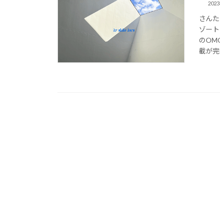
202
さんた
ゾート
のOM
載が完