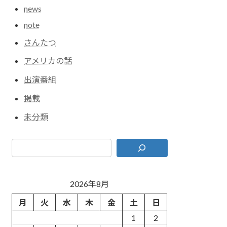
news
note
さんたつ
アメリカの話
出演番組
掲載
未分類
2026年8月
月
火
水
木
金
土
日
1
2