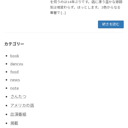
を伺うのは14年ぶりです。店に漂う温かな雰囲
気は相変わらず。ほっとします。 3色からなる
華奢で […]
続きを読む
カテゴリー
book
dancyu
food
news
note
さんたつ
アメリカの話
出演番組
掲載