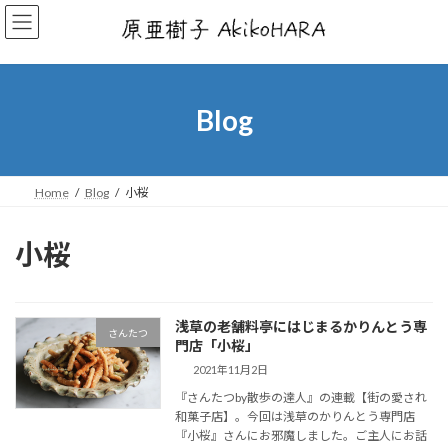
コ
ナ
ン
ビ
テ
ゲ
ン
ー
ツ
シ
へ
ョ
Blog
ス
ン
キ
に
ッ
移
プ
動
Home
Blog
小桜
小桜
浅草の老舗料亭にはじまるかりんとう専
さんたつ
門店「小桜」
2021年11月2日
『さんたつby散歩の達人』の連載【街の愛され
和菓子店】。今回は浅草のかりんとう専門店
『小桜』さんにお邪魔しました。ご主人にお話