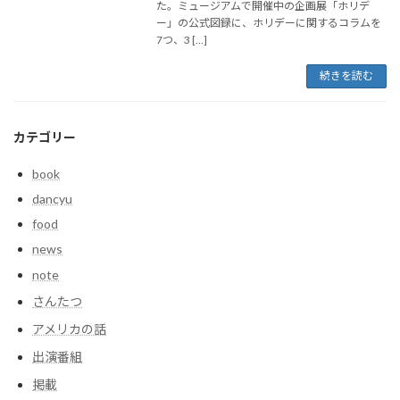
た。ミュージアムで開催中の企画展「ホリデ
ー」の公式図録に、ホリデーに関するコラムを
7つ、3 […]
続きを読む
カテゴリー
book
dancyu
food
news
note
さんたつ
アメリカの話
出演番組
掲載