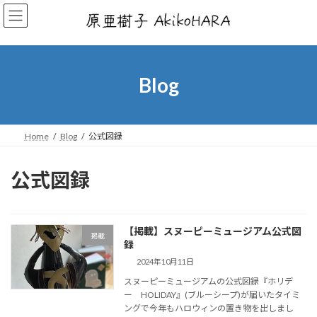
コ
ナ
ン
ビ
テ
ゲ
ン
ー
ツ
シ
へ
ョ
Blog
ス
ン
キ
に
ッ
移
プ
動
Home
Blog
公式図録
公式図録
【掲載】スヌーピーミュージアム公式図
掲載
録
2024年10月11日
スヌーピーミュージアムの公式図録『ホリデ
ー HOLIDAY』(ブルーシープ)が届いたタイミ
ングで今年もハロウィンの置き物を出しまし