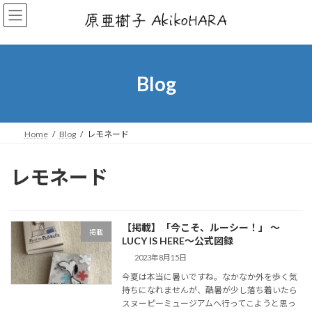
コ
ナ
ン
ビ
テ
ゲ
ン
ー
ツ
シ
へ
ョ
Blog
ス
ン
キ
に
ッ
移
プ
動
Home
Blog
レモネード
レモネード
【掲載】「今こそ、ルーシー！」 ～
掲載
LUCY IS HERE～公式図録
2023年8月15日
今夏は本当に暑いですね。なかなか外を歩く気
持ちになれませんが、酷暑が少し落ち着いたら
スヌーピーミュージアムへ行ってこようと思っ