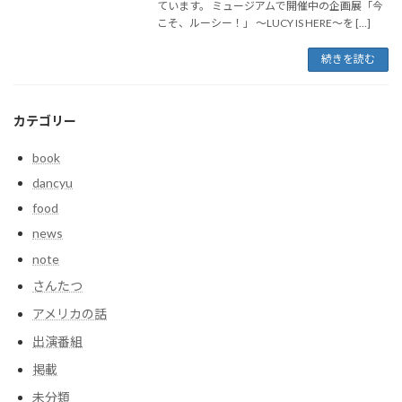
ています。 ミュージアムで開催中の企画展「今
こそ、ルーシー！」 ～LUCY IS HERE～を […]
続きを読む
カテゴリー
book
dancyu
food
news
note
さんたつ
アメリカの話
出演番組
掲載
未分類