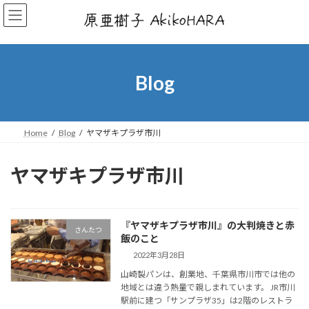
コ
ナ
ン
ビ
テ
ゲ
ン
ー
ツ
シ
へ
ョ
Blog
ス
ン
キ
に
ッ
移
プ
動
Home
Blog
ヤマザキプラザ市川
ヤマザキプラザ市川
『ヤマザキプラザ市川』の大判焼きと赤
さんたつ
飯のこと
2022年3月28日
山崎製パンは、創業地、千葉県市川市では他の
地域とは違う熱量で親しまれています。 JR市川
駅前に建つ「サンプラザ35」は2階のレストラ