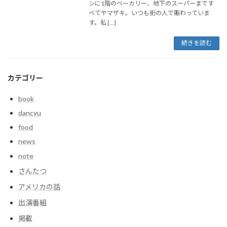
ンに1階のベーカリー、地下のスーパーまです
べてヤマザキ。いつも街の人で賑わっていま
す。私 […]
続きを読む
カテゴリー
book
dancyu
food
news
note
さんたつ
アメリカの話
出演番組
掲載