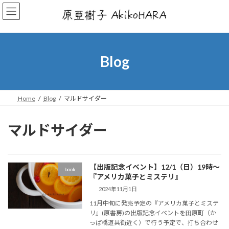
コ
ナ
ン
ビ
テ
ゲ
ン
ー
ツ
シ
へ
ョ
Blog
ス
ン
キ
に
ッ
移
プ
動
Home
Blog
マルドサイダー
マルドサイダー
【出版記念イベント】12/1（日）19時～
book
『アメリカ菓子とミステリ』
2024年11月1日
11月中旬に発売予定の『アメリカ菓子とミステ
リ』(原書房)の出版記念イベントを田原町（か
っぱ橋道具街近く）で行う予定で、打ち合わせ