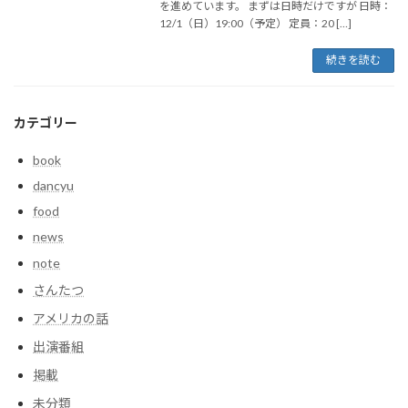
を進めています。 まずは日時だけですが 日時：
12/1（日）19:00（予定） 定員：20 […]
続きを読む
カテゴリー
book
dancyu
food
news
note
さんたつ
アメリカの話
出演番組
掲載
未分類