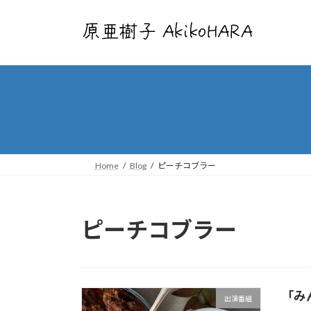
コ
ナ
ン
ビ
テ
ゲ
ン
ー
ツ
シ
へ
ョ
ス
ン
キ
に
ッ
移
プ
動
Home
Blog
ピーチコブラー
ピーチコブラー
「み
出演番組