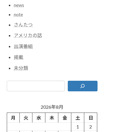
news
note
さんたつ
アメリカの話
出演番組
掲載
未分類
2026年8月
月
火
水
木
金
土
日
1
2