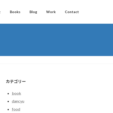
t
Books
Blog
Work
Contact
カテゴリー
book
dancyu
food