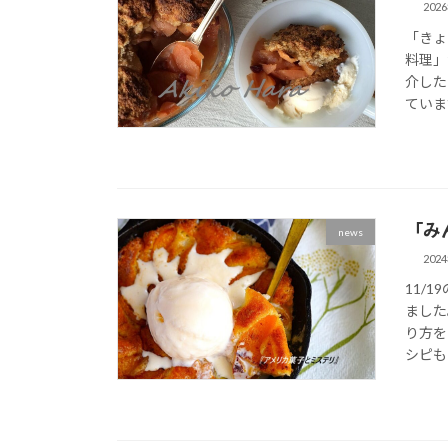
202
「きょ
料理」
介した
ています
「み
news
202
11/
ました
り方を
シピも