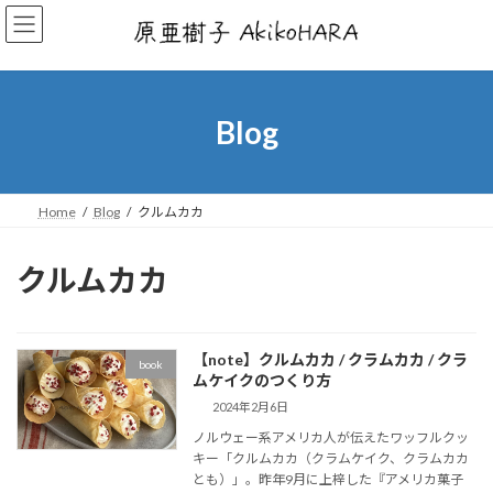
コ
ナ
ン
ビ
テ
ゲ
ン
ー
ツ
シ
へ
ョ
Blog
ス
ン
キ
に
ッ
移
プ
動
Home
Blog
クルムカカ
クルムカカ
【note】クルムカカ / クラムカカ / クラ
book
ムケイクのつくり方
2024年2月6日
ノルウェー系アメリカ人が伝えたワッフルクッ
キー「クルムカカ（クラムケイク、クラムカカ
とも）」。昨年9月に上梓した『アメリカ菓子