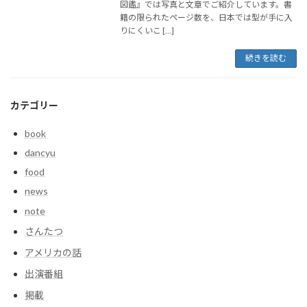
図鑑』では写真と文章でご紹介しています。書
籍の限られたページ数を、日本では型が手に入
りにくいこ […]
続きを読む
カテゴリー
book
dancyu
food
news
note
さんたつ
アメリカの話
出演番組
掲載