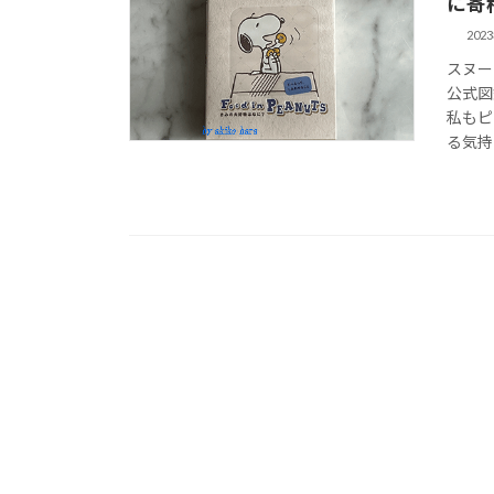
に寄
202
スヌー
公式図
私もピ
る気持