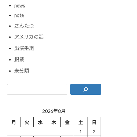
news
note
さんたつ
アメリカの話
出演番組
掲載
未分類
2026年8月
月
火
水
木
金
土
日
1
2