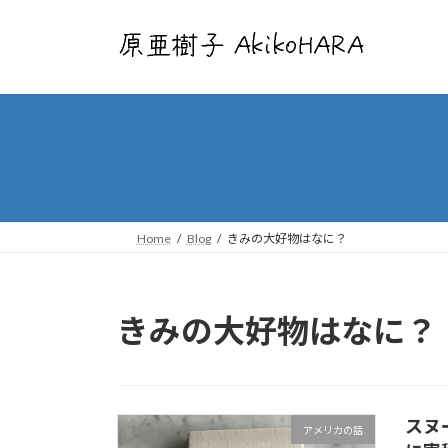
コ
ナ
ン
ビ
テ
ゲ
ン
ー
ツ
シ
へ
ョ
ス
ン
キ
に
ッ
移
プ
動
Home
Blog
きみの大好物はなに？
きみの大好物はなに？
スヌ
アメリカの話