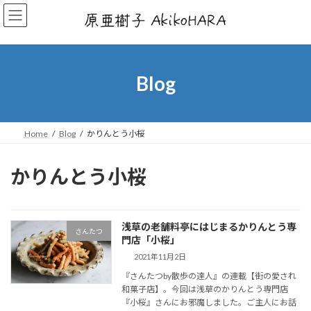
コ
ナ
ン
ビ
テ
ゲ
ン
ー
ツ
シ
へ
ョ
Blog
ス
ン
キ
に
ッ
移
プ
動
Home
Blog
かりんとう小桜
かりんとう小桜
浅草の老舗料亭にはじまるかりんとう専
さんたつ
門店「小桜」
2021年11月2日
『さんたつby散歩の達人』の連載【街の愛され
和菓子店】。今回は浅草のかりんとう専門店
『小桜』さんにお邪魔しました。ご主人にお話