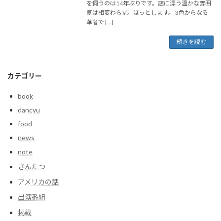
を伺うのは14年ぶりです。店に漂う温かな雰囲
気は相変わらず。ほっとします。 3色からなる
華奢で […]
続きを読む
カテゴリー
book
dancyu
food
news
note
さんたつ
アメリカの話
出演番組
掲載