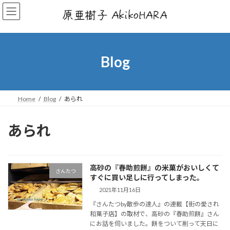
コ
ナ
ン
ビ
テ
ゲ
ン
ー
ツ
シ
へ
ョ
Blog
ス
ン
キ
に
ッ
移
プ
動
Home
Blog
あられ
あられ
高砂の『春助煎餅』の米菓がおいしくて
さんたつ
すぐに買い足しに行ってしまった。
2021年11月16日
『さんたつby散歩の達人』の連載【街の愛され
和菓子店】の取材で、高砂の『春助煎餅』さん
にお話を伺いました。餅をついて削って天日に