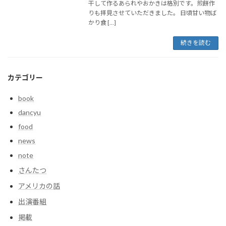
干して作るあられやおかきは格別です。煎餅作
りも拝見させていただきました。 日頃甘い物ば
かり食 […]
続きを読む
カテゴリー
book
dancyu
food
news
note
さんたつ
アメリカの話
出演番組
掲載