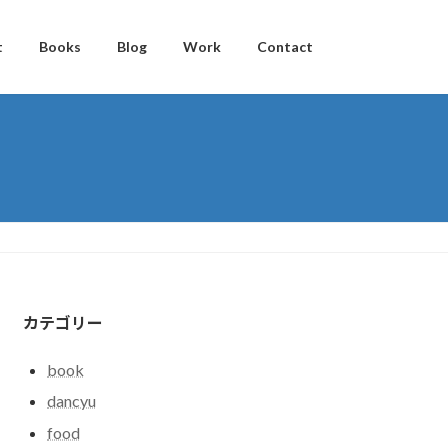
t
Books
Blog
Work
Contact
カテゴリー
book
dancyu
food