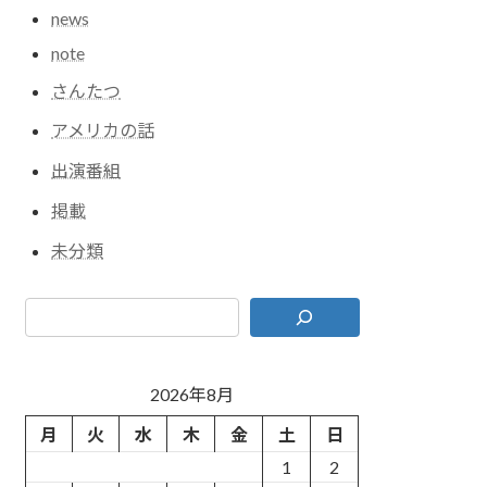
news
note
さんたつ
アメリカの話
出演番組
掲載
未分類
2026年8月
月
火
水
木
金
土
日
1
2