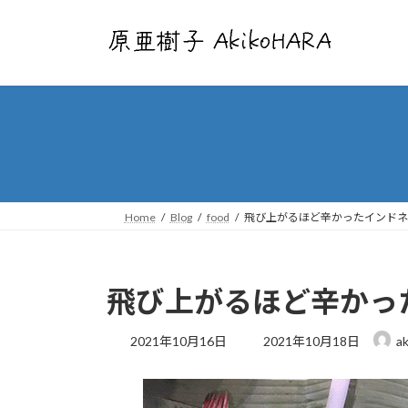
コ
ナ
ン
ビ
テ
ゲ
ン
ー
ツ
シ
へ
ョ
ス
ン
キ
に
ッ
移
プ
動
Home
Blog
food
飛び上がるほど辛かったインドネ
飛び上がるほど辛かっ
最
2021年10月16日
2021年10月18日
ak
終
更
新