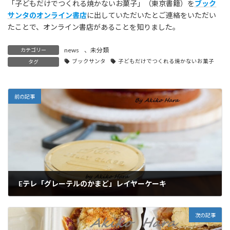
「子どもだけでつくれる焼かないお菓子」（東京書籍）を
ブック
サンタのオンライン書店
に出していただいたとご連絡をいただい
たことで、オンライン書店があることを知りました。
news
、
未分類
カテゴリー
ブックサンタ
子どもだけでつくれる焼かないお菓子
タグ
前の記事
Eテレ「グレーテルのかまど」レイヤーケーキ
2025年6月17日
次の記事