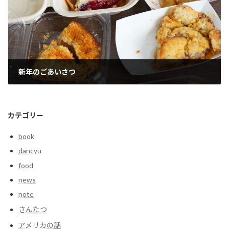
新年のごあいさつ
2026年1月5日
カテゴリー
book
dancyu
food
news
note
さんたつ
アメリカの話